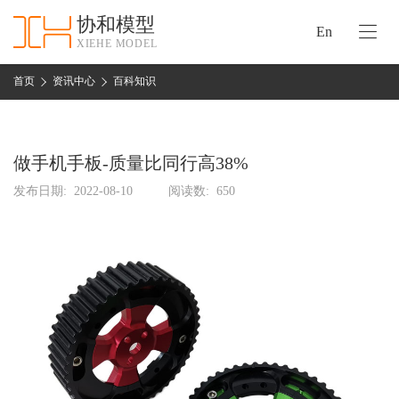
协和模型
En
XIEHE MODEL
协
和
首页
资讯中心
百科知识
首
手
页
板
模
做手机手板-质量比同行高38%
资
型
质
发布日期:
2022-08-10
阅读数:
650
认
加
证
工
实
保
力
密
措
关
施
于
协
联
和