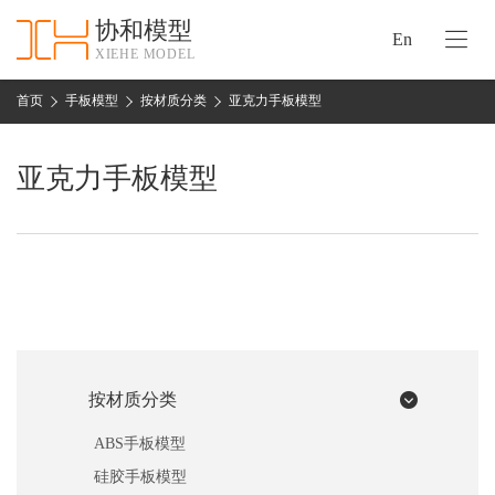
协和模型
En
XIEHE MODEL
协
和
首页
手板模型
按材质分类
亚克力手板模型
首
手
页
板
亚克力手板模型
模
资
型
质
认
加
证
工
实
保
力
密
措
按材质分类
关
施
于
ABS手板模型
协
联
硅胶手板模型
和