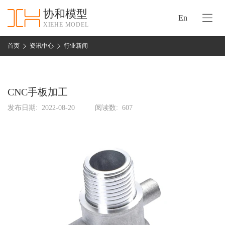
协和模型
En
XIEHE MODEL
协
和
首页
资讯中心
行业新闻
首
手
页
板
模
CNC手板加工
资
型
质
发布日期:
2022-08-20
阅读数:
607
认
加
证
工
实
保
力
密
措
关
施
于
协
联
和