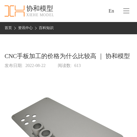
协和模型
En
XIEHE MODEL
协
和
首页
资讯中心
百科知识
首
手
页
板
模
CNC手板加工的价格为什么比较高 ｜ 协和模型
资
型
质
发布日期:
2022-08-22
阅读数:
613
认
加
证
工
实
保
力
密
措
关
施
于
协
联
和