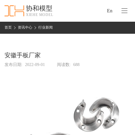
协和模型
En
XIEHE MODEL
协
和
首页
资讯中心
行业新闻
首
手
页
板
模
安徽手板厂家
资
型
质
发布日期:
2022-09-01
阅读数:
688
认
加
证
工
实
保
力
密
措
关
施
于
协
联
和