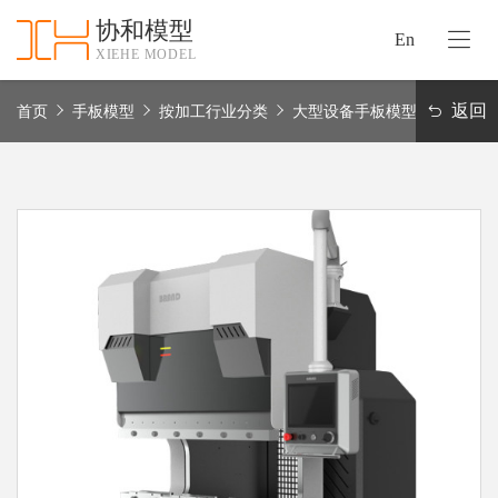
协和模型
En
XIEHE MODEL
协
和
返回
首页
手板模型
按加工行业分类
大型设备手板模型
首
手
页
板
模
资
型
质
认
加
证
工
实
保
力
密
措
关
施
于
协
联
和