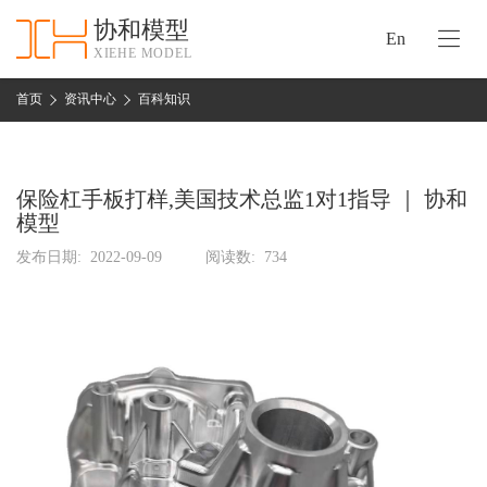
协和模型
En
XIEHE MODEL
协
和
首页
资讯中心
百科知识
首
手
页
板
模
保险杠手板打样,美国技术总监1对1指导 ｜ 协和
资
型
模型
质
认
发布日期:
2022-09-09
阅读数:
734
加
证
工
实
保
力
密
措
关
施
于
协
联
和