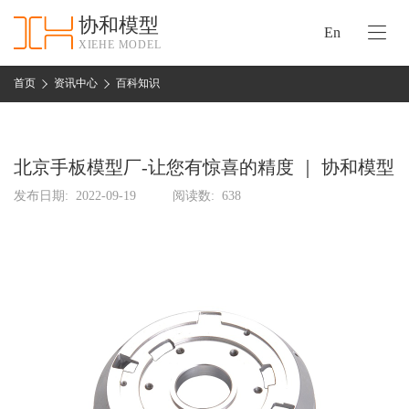
协和模型
En
XIEHE MODEL
协
和
首页
资讯中心
百科知识
首
手
页
板
模
北京手板模型厂-让您有惊喜的精度 ｜ 协和模型
资
型
质
发布日期:
2022-09-19
阅读数:
638
认
加
证
工
实
保
力
密
措
关
施
于
协
联
和