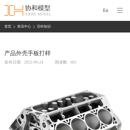
协和模型
En
XIEHE MODEL
协
和
首页
资讯中心
百科知识
首
手
页
板
模
产品外壳手板打样
资
型
质
发布日期:
2022-09-24
阅读数:
601
认
加
证
工
实
保
力
密
措
关
施
于
协
联
和