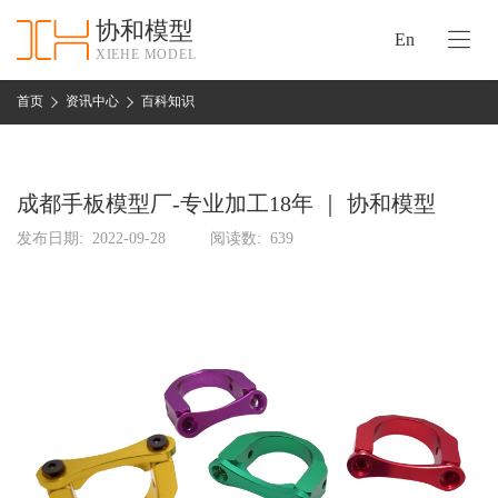
协和模型
En
XIEHE MODEL
协
和
首页
资讯中心
百科知识
首
手
页
板
模
成都手板模型厂-专业加工18年 ｜ 协和模型
资
型
质
发布日期:
2022-09-28
阅读数:
639
认
加
证
工
实
保
力
密
措
关
施
于
协
联
和