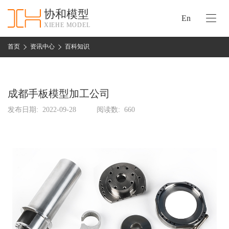
协和模型
En
XIEHE MODEL
协
和
首页
资讯中心
百科知识
首
手
页
板
模
成都手板模型加工公司
资
型
质
发布日期:
2022-09-28
阅读数:
660
认
加
证
工
实
保
力
密
措
关
施
于
协
联
和