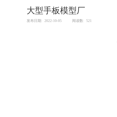
系
协
大型手板模型厂
和
发布日期:
2022-10-05
阅读数:
521