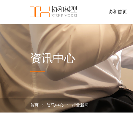
协和模型
协和首页
XIEHE MODEL
协
和
首
手
页
板
模
资
资讯中心
型
质
认
加
证
工
实
保
力
密
措
首页
资讯中心
行业新闻
关
施
于
协
联
和