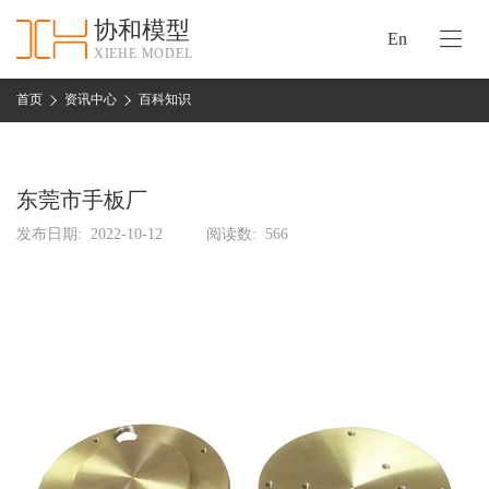
协和模型
En
XIEHE MODEL
协
和
首页
资讯中心
百科知识
首
手
页
板
模
东莞市手板厂
资
型
质
发布日期:
2022-10-12
阅读数:
566
认
加
证
工
实
保
力
密
措
关
施
于
协
联
和