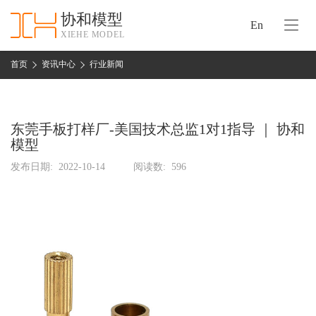
协和模型
En
XIEHE MODEL
协
和
首页
资讯中心
行业新闻
首
手
页
板
模
东莞手板打样厂-美国技术总监1对1指导 ｜ 协和
资
型
模型
质
认
发布日期:
2022-10-14
阅读数:
596
加
证
工
实
保
力
密
措
关
施
于
协
联
和