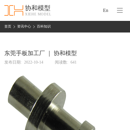
协和模型
En
XIEHE MODEL
协
和
首页
资讯中心
百科知识
首
手
页
板
模
东莞手板加工厂 ｜ 协和模型
资
型
质
发布日期:
2022-10-14
阅读数:
641
认
加
证
工
实
保
力
密
措
关
施
于
协
联
和