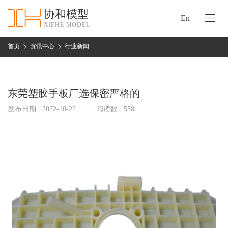
协和模型
En
XIEHE MODEL
协
和
首页
资讯中心
行业新闻
首
手
页
板
模
东莞塑胶手板厂选保密严格的
资
型
质
发布日期:
2022-10-22
阅读数:
558
认
加
证
工
实
保
力
密
措
关
施
于
协
联
和