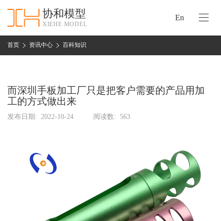
协和模型
En
XIEHE MODEL
协
和
首页
资讯中心
百科知识
首
手
页
板
模
而深圳手板加工厂只是把客户需要的产品用加
资
型
工的方式做出来
质
认
发布日期:
2022-10-24
阅读数:
563
加
证
工
实
保
力
密
措
关
施
于
协
联
和