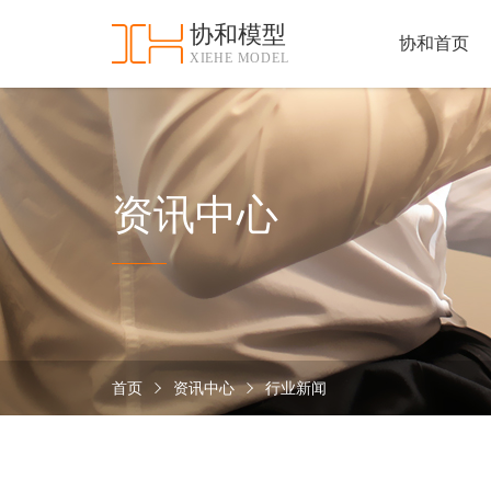
协和模型
协和首页
XIEHE MODEL
协
和
首
手
页
板
模
资
资讯中心
型
质
认
加
证
工
实
保
力
密
措
首页
资讯中心
行业新闻
关
施
于
协
联
和