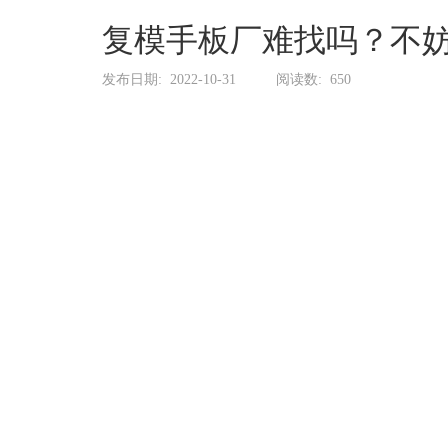
系
协
复模手板厂难找吗？不妨
和
发布日期:
2022-10-31
阅读数:
650