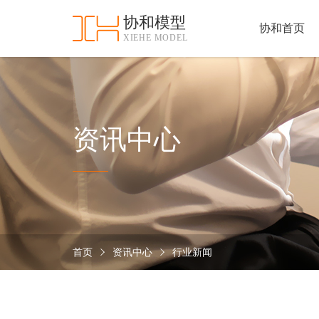
协和模型
协和首页
XIEHE MODEL
协
和
首
手
页
板
模
资
资讯中心
型
质
认
加
证
工
实
保
力
密
措
首页
资讯中心
行业新闻
关
施
于
协
联
和