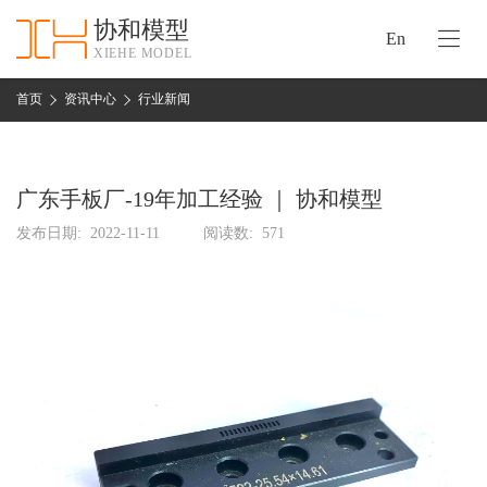
协和模型
En
XIEHE MODEL
协
和
首页
资讯中心
行业新闻
首
手
页
板
模
广东手板厂-19年加工经验 ｜ 协和模型
资
型
质
发布日期:
2022-11-11
阅读数:
571
认
加
证
工
实
保
力
密
措
关
施
于
协
联
和