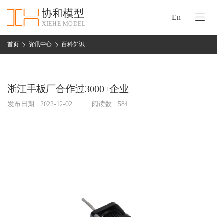
协和模型
En
XIEHE MODEL
协
和
首页
资讯中心
百科知识
首
手
页
板
模
浙江手板厂合作过3000+企业
资
型
质
发布日期:
2022-12-02
阅读数:
584
认
加
证
工
实
保
力
密
措
关
施
于
协
联
和