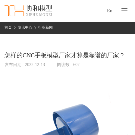
协和模型
En
XIEHE MODEL
协
和
首页
资讯中心
行业新闻
首
手
页
板
模
怎样的CNC手板模型厂家才算是靠谱的厂家？
资
型
质
发布日期:
2022-12-13
阅读数:
607
认
加
证
工
实
保
力
密
措
关
施
于
协
联
和