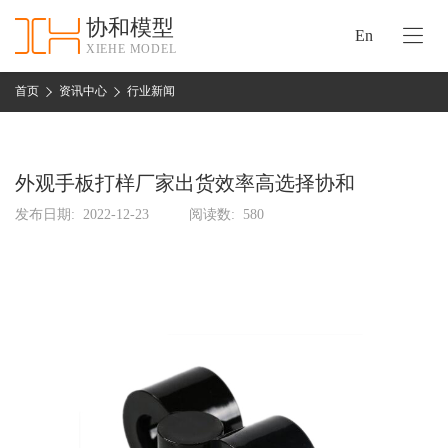
协和模型
En
XIEHE MODEL
协
和
首页
资讯中心
行业新闻
首
手
页
板
模
外观手板打样厂家出货效率高选择协和
资
型
质
发布日期:
2022-12-23
阅读数:
580
认
加
证
工
实
保
力
密
措
关
施
于
协
联
和