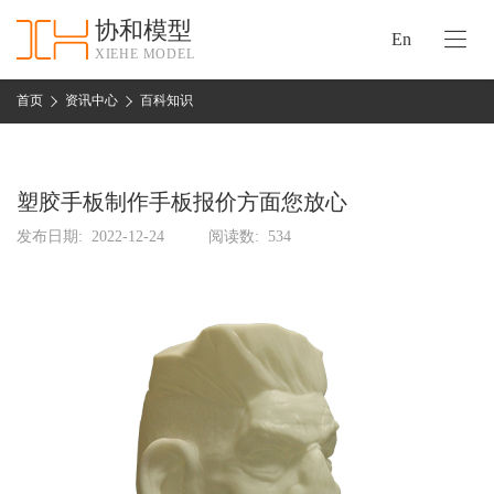
协和模型
En
XIEHE MODEL
协
和
首页
资讯中心
百科知识
首
手
页
板
模
塑胶手板制作手板报价方面您放心
资
型
质
发布日期:
2022-12-24
阅读数:
534
认
加
证
工
实
保
力
密
措
关
施
于
协
联
和