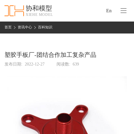
协和模型
En
XIEHE MODEL
协
和
首页
资讯中心
百科知识
首
手
页
板
模
塑胶手板厂-团结合作加工复杂产品
资
型
质
发布日期:
2022-12-27
阅读数:
639
认
加
证
工
实
保
力
密
措
关
施
于
协
联
和