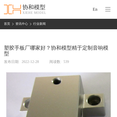
协和模型
En
XIEHE MODEL
协
和
首页
资讯中心
行业新闻
首
手
页
板
模
塑胶手板厂哪家好？协和模型精于定制音响模
资
型
型
质
认
发布日期:
2022-12-28
阅读数:
539
加
证
工
实
保
力
密
措
关
施
于
协
联
和