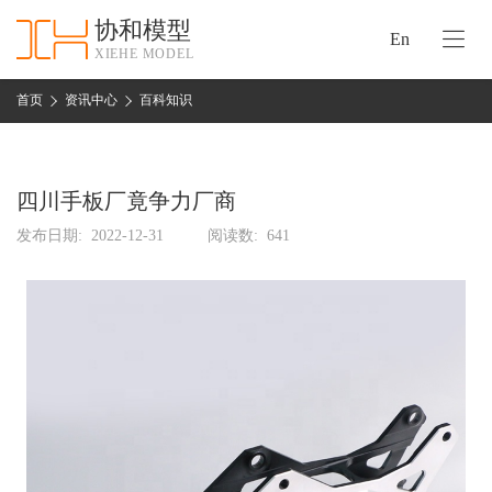
协和模型
En
XIEHE MODEL
协
和
首页
资讯中心
百科知识
首
手
页
板
模
四川手板厂竟争力厂商
资
型
质
发布日期:
2022-12-31
阅读数:
641
认
加
证
工
实
保
力
密
措
关
施
于
协
联
和