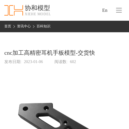
协和模型
En
XIEHE MODEL
协
和
首页
资讯中心
百科知识
首
手
页
板
模
cnc加工高精密耳机手板模型-交货快
资
型
质
发布日期:
2023-01-06
阅读数:
602
认
加
证
工
实
保
力
密
措
关
施
于
协
联
和