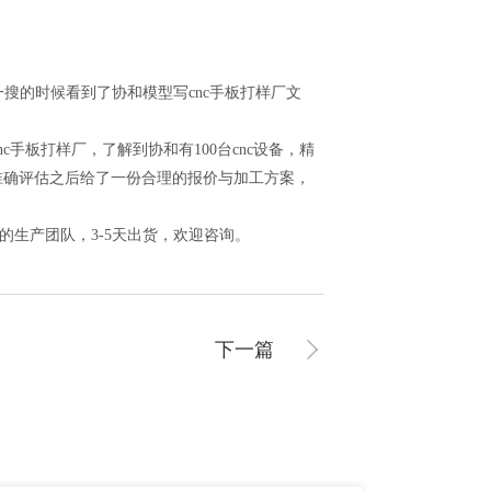
的时候看到了协和模型写cnc手板打样厂文
板打样厂，了解到协和有100台cnc设备，精
师准确评估之后给了一份合理的报价与加工方案，
人的生产团队，3-5天出货，欢迎咨询。
下一篇