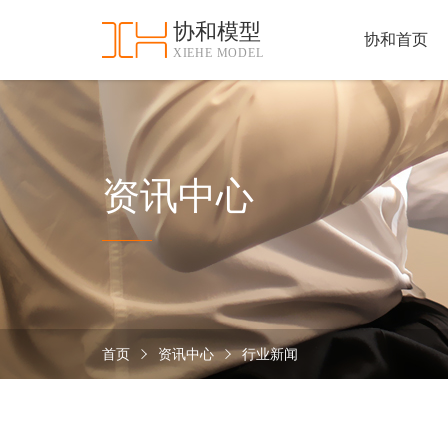
协和模型
协和首页
XIEHE MODEL
协
和
首
手
页
板
模
资
资讯中心
型
质
认
加
证
工
实
保
力
密
措
首页
资讯中心
行业新闻
关
施
于
协
联
和