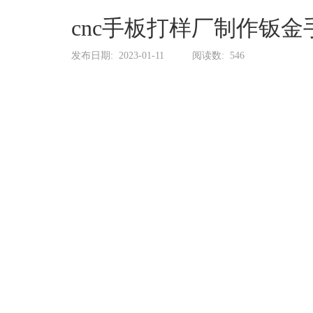
系
协
cnc手板打样厂制作钣
和
发布日期:
2023-01-11
阅读数:
546