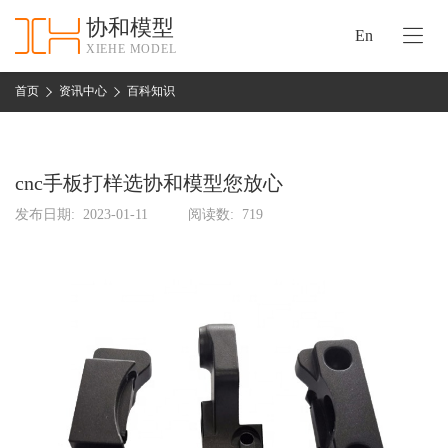
协和模型
En
XIEHE MODEL
协
和
首页
资讯中心
百科知识
首
手
页
板
模
cnc手板打样选协和模型您放心
资
型
质
发布日期:
2023-01-11
阅读数:
719
认
加
证
工
实
保
力
密
措
关
施
于
协
联
和