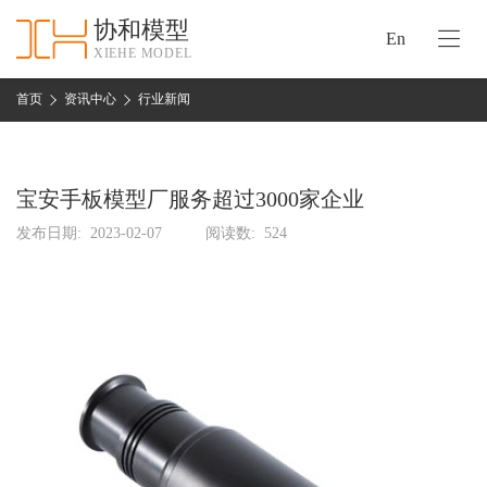
协和模型
En
XIEHE MODEL
协
和
首页
资讯中心
行业新闻
首
手
页
板
模
宝安手板模型厂服务超过3000家企业
资
型
质
发布日期:
2023-02-07
阅读数:
524
认
加
证
工
实
保
力
密
措
关
施
于
协
联
和