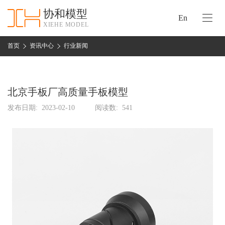
协和模型
En
XIEHE MODEL
协
和
首页
资讯中心
行业新闻
首
手
页
板
模
北京手板厂高质量手板模型
资
型
质
发布日期:
2023-02-10
阅读数:
541
认
加
证
工
实
保
力
密
措
关
施
于
协
联
和