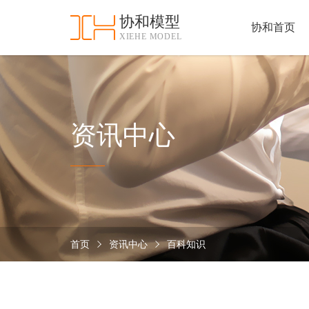
协和模型
协和首页
XIEHE MODEL
协
和
首
手
页
板
模
资
资讯中心
型
质
认
加
证
工
实
保
力
密
措
首页
资讯中心
百科知识
关
施
于
协
联
和