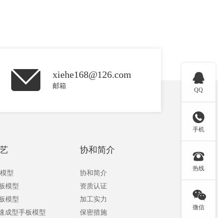
xiehe168@126.com

邮箱
QQ

手机
艺
协和简介

热线
板模型
协和简介
手板模型
资质认证

手板模型
加工实力
微信
快速成型手板模型
保密措施