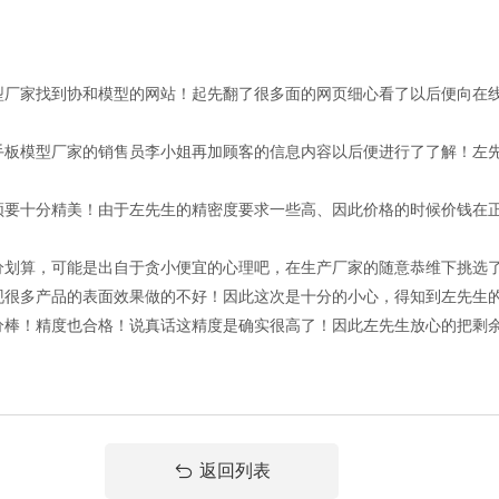
家找到协和模型的网站！起先翻了很多面的网页细心看了以后便向在线
模型厂家的销售员李小姐再加顾客的信息内容以后便进行了了解！左先
十分精美！由于左先生的精密度要求一些高、因此价格的时候价钱在正
算，可能是出自于贪小便宜的心理吧，在生产厂家的随意恭维下挑选了
现很多产品的表面效果做的不好！因此这次是十分的小心，得知到左先生
！精度也合格！说真话这精度是确实很高了！因此左先生放心的把剩余
返回列表