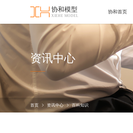
协和模型
协和首页
XIEHE MODEL
协
和
首
手
页
板
模
资
资讯中心
型
质
认
加
证
工
实
保
力
密
措
首页
资讯中心
百科知识
关
施
于
协
联
和