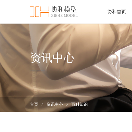
协和模型
协和首页
XIEHE MODEL
协
和
首
手
页
板
模
资
资讯中心
型
质
认
加
证
工
实
保
力
密
措
首页
资讯中心
百科知识
关
施
于
协
联
和