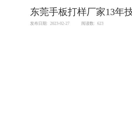
系
协
东莞手板打样厂家13年
和
发布日期:
2023-02-27
阅读数:
623