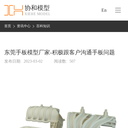
协和模型
En
XIEHE MODEL
协
和
首页
资讯中心
百科知识
首
手
页
板
模
东莞手板模型厂家-积极跟客户沟通手板问题
资
型
质
发布日期:
2023-03-02
阅读数:
507
认
加
证
工
实
保
力
密
措
关
施
于
协
联
和