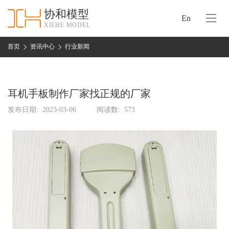
协和模型
En
XIEHE MODEL
协
和
首页
资讯中心
行业新闻
首
手
页
板
模
耳机手板制作厂家找正规的厂家
资
型
质
发布日期:
2023-03-06
阅读数:
573
认
加
证
工
实
保
力
密
措
关
施
于
协
联
和