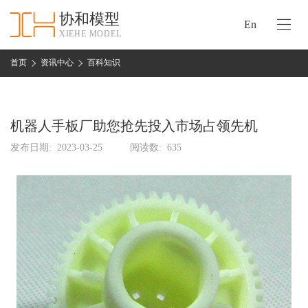
协和模型
En
XIEHE MODEL
协
和
首页
资讯中心
百科知识
首
手
页
板
模
机器人手板厂助您抢先投入市场占领先机
资
型
质
发布日期:
2023-03-25
阅读数:
635
认
加
证
工
实
保
力
密
措
关
施
于
协
联
和