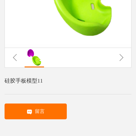
系
协
和
硅胶手板模型11
留言