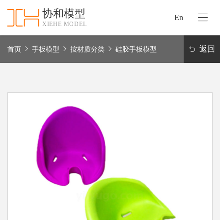
协和模型
En
XIEHE MODEL
协
和
返回
首页
手板模型
按材质分类
硅胶手板模型
首
手
页
板
模
资
型
质
认
加
证
工
实
保
力
密
措
关
施
于
协
联
和