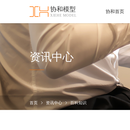
协和模型
协和首页
XIEHE MODEL
协
和
首
手
页
板
模
资
资讯中心
型
质
认
加
证
工
实
保
力
密
措
首页
资讯中心
百科知识
关
施
于
协
联
和