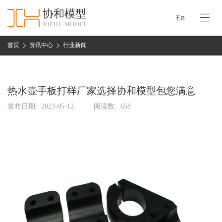
协和模型
En
XIEHE MODEL
协
和
首页
资讯中心
行业新闻
首
手
页
板
模
热水壶手板打样厂家选择协和模型包您满意
资
型
质
发布日期:
2023-05-12
阅读数:
658
认
加
证
工
实
保
力
密
措
关
施
于
协
联
和