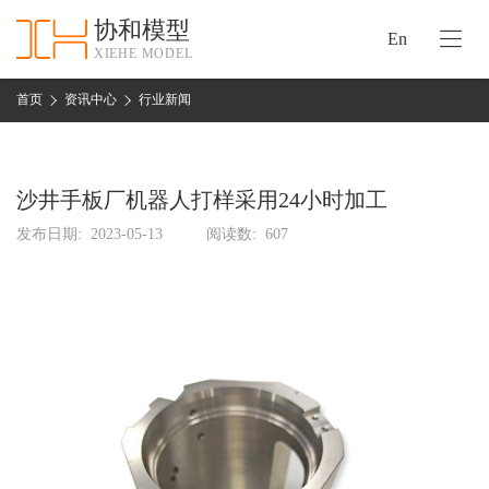
协和模型
En
XIEHE MODEL
协
和
首页
资讯中心
行业新闻
首
手
页
板
模
沙井手板厂机器人打样采用24小时加工
资
型
质
发布日期:
2023-05-13
阅读数:
607
认
加
证
工
实
保
力
密
措
关
施
于
协
联
和