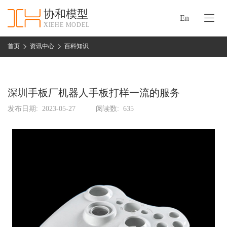
协和模型
En
XIEHE MODEL
协
和
首页
资讯中心
百科知识
首
手
页
板
模
深圳手板厂机器人手板打样一流的服务
资
型
质
发布日期:
2023-05-27
阅读数:
635
认
加
证
工
实
保
力
密
措
关
施
于
协
联
和