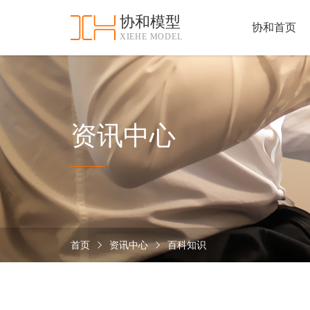
协和模型
协和首页
XIEHE MODEL
协
和
首
手
页
板
模
资
资讯中心
型
质
认
加
证
工
实
保
力
密
措
首页
资讯中心
百科知识
关
施
于
协
联
和