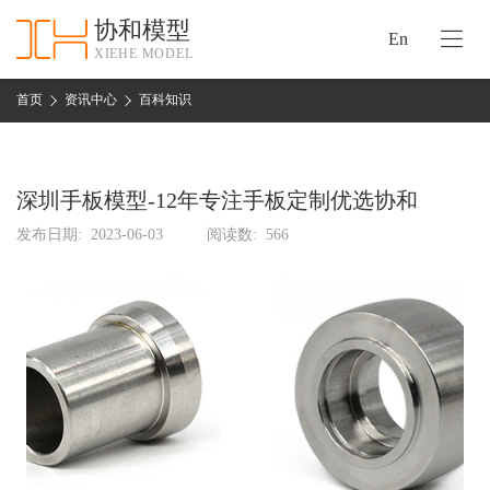
协和模型
En
XIEHE MODEL
协
和
首页
资讯中心
百科知识
首
手
页
板
模
深圳手板模型-12年专注手板定制优选协和
资
型
质
发布日期:
2023-06-03
阅读数:
566
认
加
证
工
实
保
力
密
措
关
施
于
协
联
和