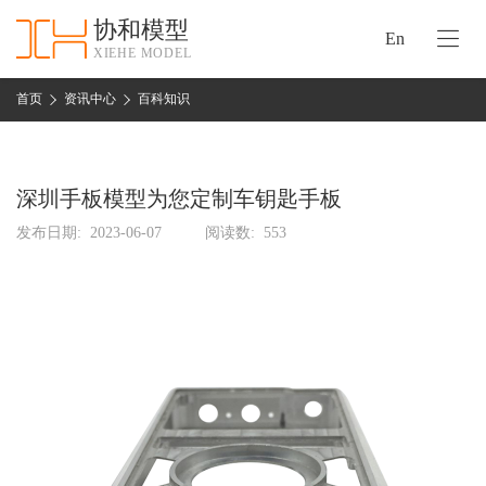
协和模型
En
XIEHE MODEL
协
和
首页
资讯中心
百科知识
首
手
页
板
模
深圳手板模型为您定制车钥匙手板
资
型
质
发布日期:
2023-06-07
阅读数:
553
认
加
证
工
实
保
力
密
措
关
施
于
协
联
和