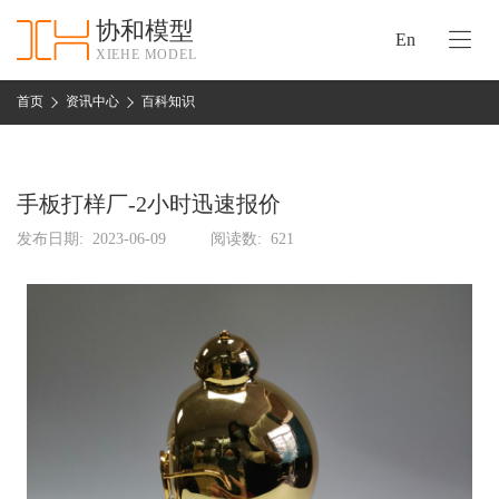
协和模型
En
XIEHE MODEL
协
和
首页
资讯中心
百科知识
首
手
页
板
模
手板打样厂-2小时迅速报价
资
型
质
发布日期:
2023-06-09
阅读数:
621
认
加
证
工
实
保
力
密
措
关
施
于
协
联
和