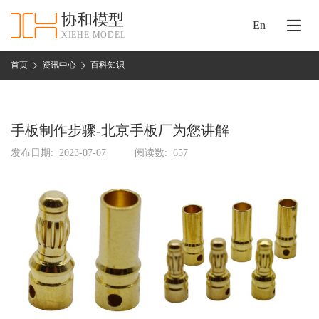
协和模型
En
XIEHE MODEL
协
和
首页
资讯中心
百科知识
首
手
页
板
模
手板制作步骤-北京手板厂为您讲解
资
型
质
发布日期:
2023-07-07
阅读数:
657
认
加
证
工
实
保
力
密
措
关
施
于
协
联
和