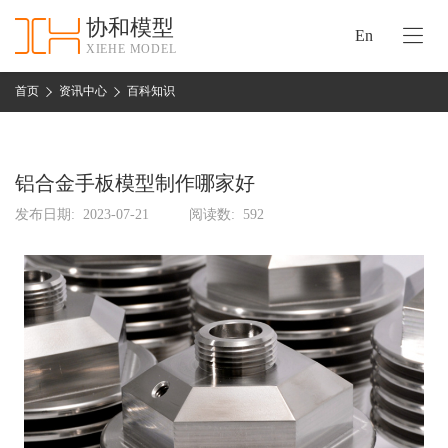
协和模型
En
XIEHE MODEL
协
和
首页
资讯中心
百科知识
首
手
页
板
模
铝合金手板模型制作哪家好
资
型
质
发布日期:
2023-07-21
阅读数:
592
认
加
证
工
实
保
力
密
措
关
施
于
协
联
和