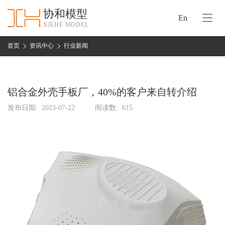
协和模型
En
XIEHE MODEL
协
和
首页
资讯中心
行业新闻
首
手
页
板
模
铝合金外壳手板厂，40%的客户来自转介绍
资
型
质
发布日期:
2023-07-22
阅读数:
615
认
加
证
工
实
保
力
密
措
关
施
于
协
联
和